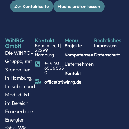
Zur Kontaktseite
Fläche prüfen lassen
WiNRG
Kontakt
Menü
Rechtliches
GmbH
Bebelallee 1 |
Projekte
Impressum
22299
Die WiNRG-
Hamburg
Kompetenzen
Datenschutz
Gruppe, mit
+49 40
Unternehmen
6506 535
Standorten
0
Kontakt
in Hamburg,
office(at)winrg.de
Lissabon und
Madrid, ist
im Bereich
Erneuerbare
Energien
tätig. Wir